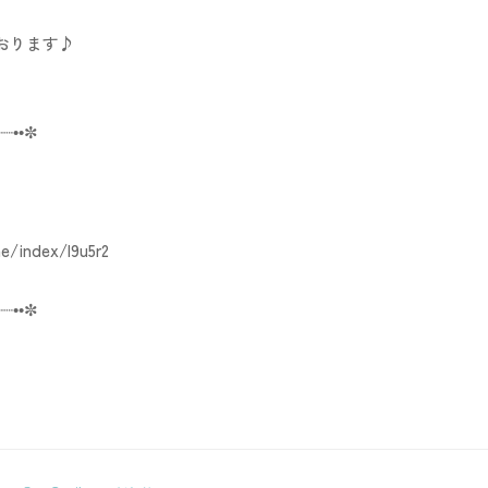
おります♪
┈┈••✼
ne/index/l9u5r2
┈┈••✼