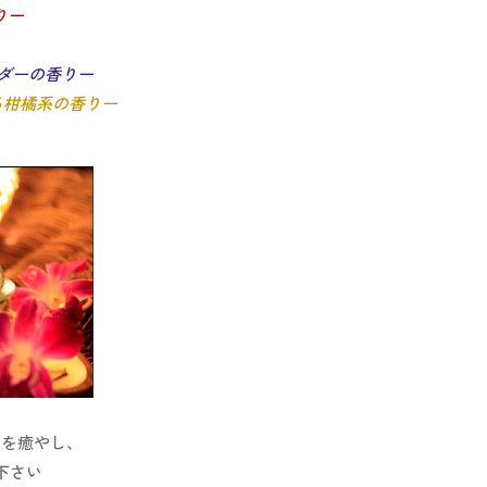
りー
ンダーの香りー
れる柑橘系の香りー
れを癒やし、
下さい