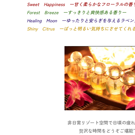
Sweet Happiness ー甘く柔らかなフローラルの香
Forest Breeze ーすっきりと爽快感ある香りー
Healing Moon ーゆったりと安らぎを与えるラベ
Shiny Citrus ーぱっと明るい気持ちにさせてく
非日常リゾート空間で日頃の疲
贅沢な時間をどうぞご堪能