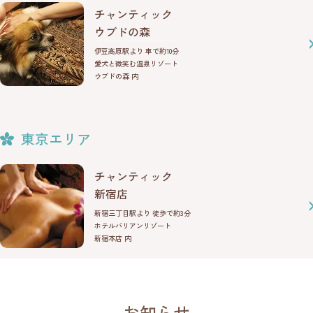
チャンティック
ウブドの森
伊豆高原駅より 車で約10分
愛犬と微笑む温泉リゾート
ウブドの森 内
東京エリア
チャンティック
新宿店
新宿三丁目駅より 徒歩で約3分
ホテルバリアンリゾート
新宿本店 内
お知らせ